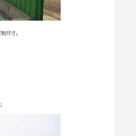
求定制尺寸。
象；