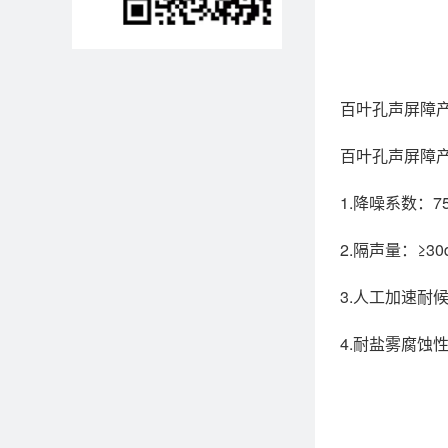
百叶孔声屏障产品
百叶孔声屏障
1.降噪系数：7
2.隔声量：≥30d
3.人工加速耐候性
4.耐盐雾腐蚀