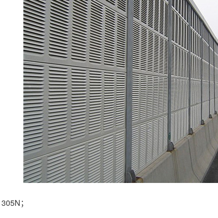
305N；