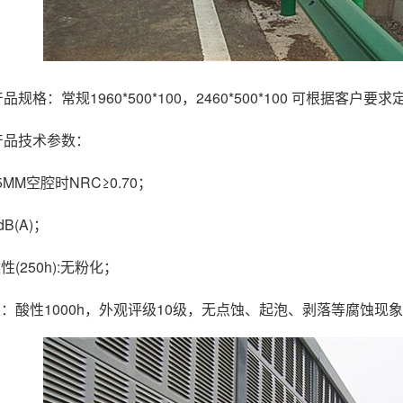
规格：常规1960*500*100，2460*500*100 可根据客户要
产品技术参数：
5MM空腔时NRC≥0.70；
B(A)；
(250h):无粉化；
性：酸性1000h，外观评级10级，无点蚀、起泡、剥落等腐蚀现