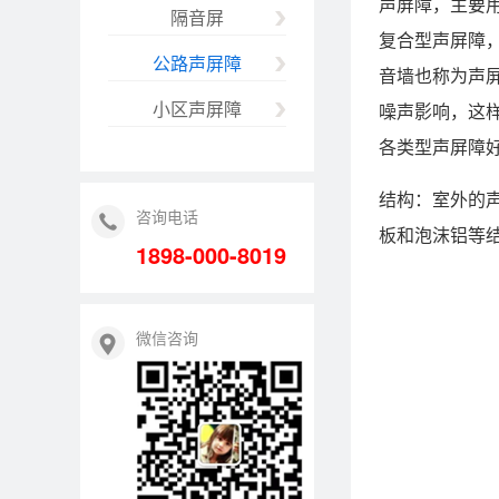
声屏障，主要
隔音屏
复合型声屏障
公路声屏障
音墙也称为声
小区声屏障
噪声影响，这
各类型声屏障
结构：室外的声
咨询电话
板和泡沫铝等
1898-000-8019
微信咨询