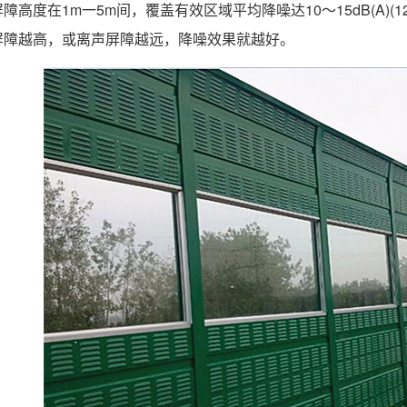
高度在1m一5m间，覆盖有效区域平均降噪达10～15dB(A)(125Hz
屏障越高，或离声屏障越远，降噪效果就越好。