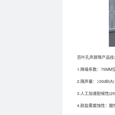
百叶孔声屏障产品技
1.降噪系数：75MM空腔
2.隔声量：≥30dB(A
3.人工加速耐候性(250
4.耐盐雾腐蚀性：酸性